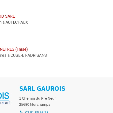
OD SARL
ion à AUTECHAUX
NETRES (Thise)
ures à CUSE-ET-ADRISANS
SARL GAUROIS
1 Chemin du Pré Neuf
25680
Morchamps
03 81 86 98 28